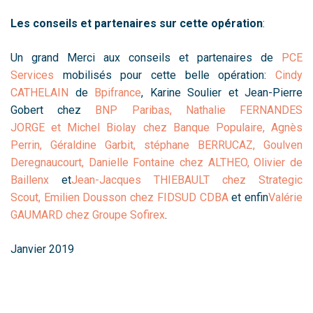
Les conseils et partenaires sur cette opération
:
Un grand Merci aux conseils et partenaires de
PCE
Services
mobilisés pour cette belle opération:
Cindy
CATHELAIN
de
Bpifrance
, Karine Soulier et Jean-Pierre
Gobert chez
BNP Paribas,
Nathalie FERNANDES
JORGE
et
Michel Biolay
chez Banque Populaire, Agnès
Perrin,
Géraldine Garbit
,
stéphane BERRUCAZ
,
Goulven
Deregnaucourt
, Danielle Fontaine chez
ALTHEO
,
Olivier de
Baillenx
et
Jean-Jacques THIEBAULT
chez
Strategic
Scout
,
Emilien Dousson
chez
FIDSUD CDBA
et enfin
Valérie
GAUMARD
chez
Groupe Sofirex
.
Janvier 2019