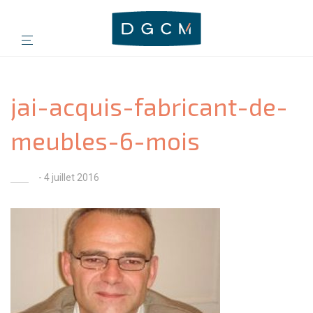
jai-acquis-fabricant-de-
meubles-6-mois
- 4 juillet 2016