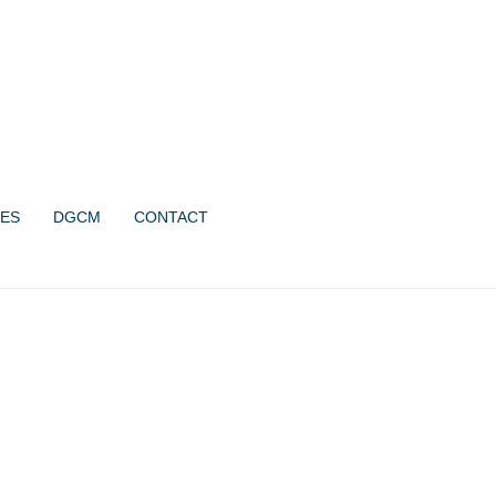
UN PROJET ?
CONTACTEZ-NOUS !
06 07 08 64 44
ES
DGCM
CONTACT