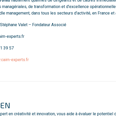
rofils
hautement qualifiés de dirigeants et de cadres immédiate
 managériales, de transformation et d’excellence opérationnell
dle management, dans tous les secteurs d’activité, en France et à 
 Stéphane Valet – Fondateur Associé
irn-experts.fr
01 39 57
cairn-experts.fr
PEN
pert en créativité et innovation, vous aide à évaluer le potentiel 