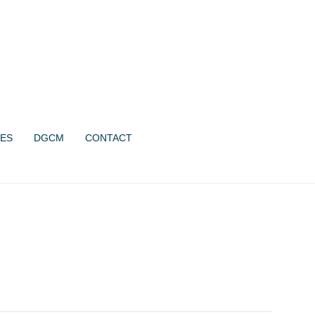
UN PROJET ?
CONTACTEZ-NOUS !
06 07 08 64 44
ES
DGCM
CONTACT