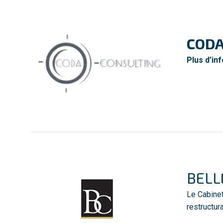
CODA
Plus d’inf
BELL
Le
Cabine
restructur