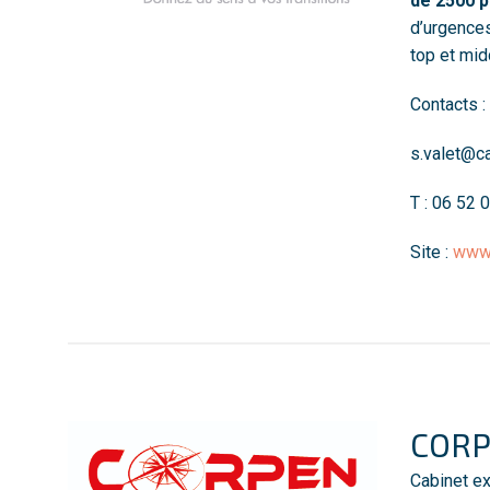
de 2500 p
d’urgences
top et mid
Contacts :
s.valet@ca
T : 06 52 
Site :
www.
COR
Cabinet ex