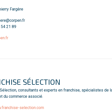
hierry Fargère
rgere@corpen.fr
1 54 21 89
en.fr
CHISE SÉLECTION
Sélection, consultants et experts en franchise, spécialistes de
 et du commerce associé.
franchise-selection.com