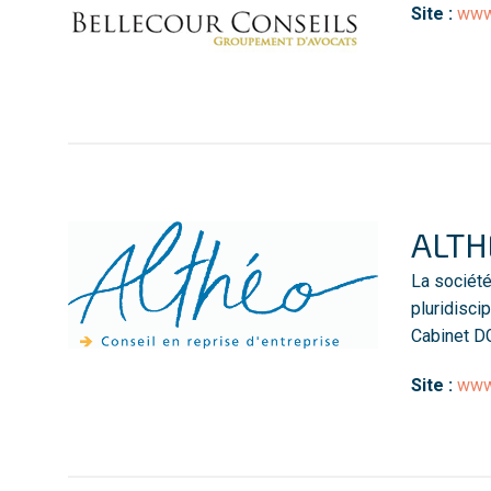
Site :
www.
ALTH
La sociét
pluridisci
Cabinet DG
Site :
www