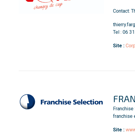
Contact: T
thierry.fa
Tel : 06 3
Site :
Corp
FRAN
Franchise 
franchise
Site :
www.